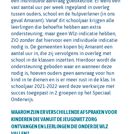
een individuele aanvraag goedkeurde. Er werd een
vast aantal uur per week ingepland in overleg
tussen ouders, school en de hulpverlener (in ons
geval Amarant). Vanaf dit schooljaar krijgen alle
leerlingen die behoefte hebben aan extra
ondersteuning, maar geen Wlz-indicatie hebben,
ZiO zonder dat hiervoor een individuele indicatie
nodig is. De gemeenten kopen bij Amarant een
aantal uur in, die zij vervolgens in overleg met
school in de klassen inzetten. Hierdoor wordt de
ondersteuning geboden waar en wanneer deze
nodig is, hoeven ouders geen aanvraag voor hun
kind in te dienen en is er meer rust in de klas. In
schooljaar 2021-2022 werd deze werkwijze met
succes toegepast in 2 groepen op het Speciaal
Onderwijs.
WAAROM ZIJN ER VERSCHILLENDE AFSPRAKEN VOOR
KINDEREN DIE VANUIT DE JEUGDWET ZORG
ONTVANGEN EN LEERLINGEN DIE ONDER DE WLZ
VALLEN?